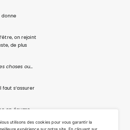
e donne
’être, on rejoint
ste, de plus
des choses ou…
l faut s’assurer
ace on écume
de l’eau.
Nous utilisons des cookies pour vous garantir la
meilleure expérience sur notre site. En cliquant sur