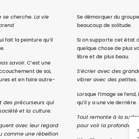
e se cherche. La vie
Se démarquer du group
pprend
beaucoup de solitude.
i fait la peinture qu’il
Si on supporte cet état d
le.
quelque chose de plus va
libre et de plus beau.
pas savoir.
C’est une
accouchement de soi,
S’écrier avec des gran
ures et en faire autre-
vibrer avec des petites.
Lorsque l’image se fend, i
nt des précurseurs qui
qu’il y a une vie derrière.
société et la culture.
Tout remonte à la surf
oquent avec leur regard
pour voir la profondeur 
vu comme une rébellion